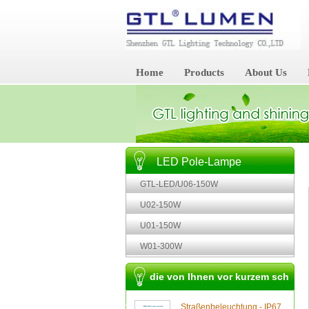
Home
Products
About Us
LED Pole-Lampe
GTL-LED/U06-150W
U02-150W
U01-150W
W01-300W
die von Ihnen vor kurzem sch
on geschaut
Straßenbeleuchtung - IP67