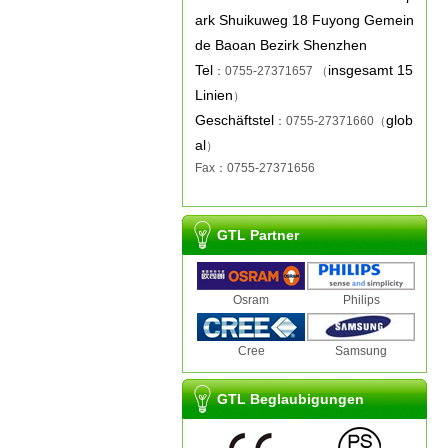
ark Shuikuweg 18 Fuyong Gemein
de Baoan Bezirk Shenzhen
Tel
insgesamt 15
：0755-27371657 （
Linien
）
Geschäftstel
glob
：0755-27371660（
al
）
Fax
：0755-27371656
GTL Partner
Osram
Philips
Cree
Samsung
GTL Beglaubigungen