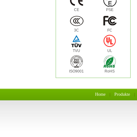
CE
PSE
3C
FC
TVU
UL
ISO9001
RoHS
Home
Produkte
|
|