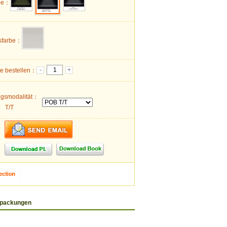
rbe：
sfarbe：
-
+
te bestellen：
ngsmodalität：
T/T
rpackungen