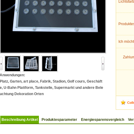
Lichtsfa
Produkte
Ich möch
Zahlu
Anwendungen:
Platz, Garten,
art place
, Fabrik, Stadion, Golf
cours
, Geschäft
e, U-Bahn
Plattform
, Tankstelle,
Supermarkt und andere
Bele
uchtung Dekoration
Orten
Beschreibung Artikel
Produktesparameter
Energiesparensvergleich
Ve