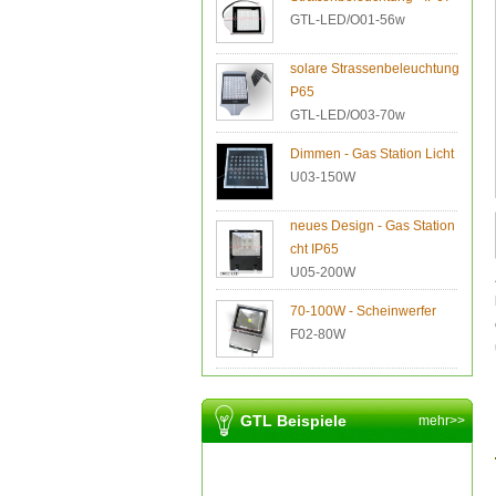
GTL-LED/O01-56w
solare Strassenbeleuchtung I
P65
GTL-LED/O03-70w
Dimmen - Gas Station Licht
U03-150W
neues Design - Gas Station Li
cht IP65
U05-200W
70-100W - Scheinwerfer
F02-80W
GTL Beispiele
mehr>>