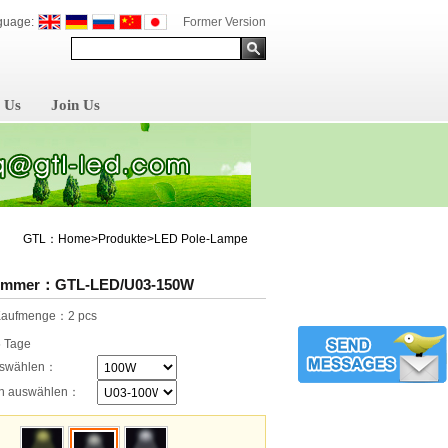
guage:
Former Version
 Us
Join Us
GTL：Home>Produkte>LED Pole-Lampe
nummer：GTL-LED/U03-150W
 Kaufmenge：2 pcs
5 Tage
uswählen：
nen auswählen：