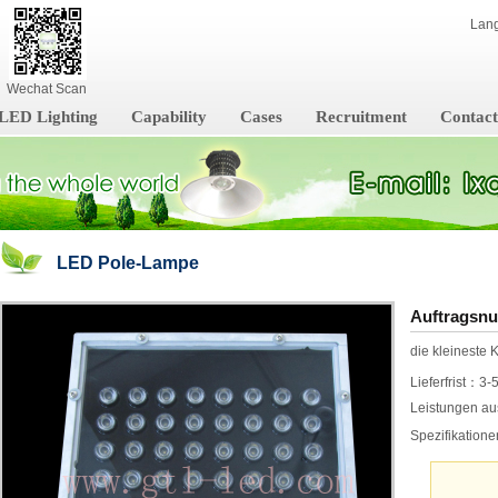
Lan
Wechat Scan
LED Lighting
Capability
Cases
Recruitment
Contact
LED Pole-Lampe
Auftrags
die kleineste
Lieferfrist：3-
Leistungen a
Spezifikatio