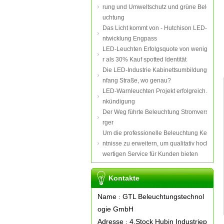
rung und Umweltschutz und grüne Bele
uchtung
Das Licht kommt von - Hutchison LED-E
ntwicklung Engpass
LED-Leuchten Erfolgsquote von wenige
r als 30% Kauf spotted Identität
Die LED-Industrie Kabinettsumbildung A
nfang Straße, wo genau?
LED-Warnleuchten Projekt erfolgreich A
nkündigung
Der Weg führte Beleuchtung Stromverso
rger
Um die professionelle Beleuchtung Ken
ntnisse zu erweitern, um qualitativ hoch
wertigen Service für Kunden bieten
Kontakte
Name
GTL Beleuchtungstechnol
：
ogie GmbH
Adresse
4.Stock Hubin Industriep
：