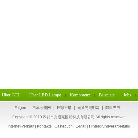
Über GTL
Über LED Lampe
Kompotenz
Beispiele
Jobs
|
|
|
|
|
Folgen：
日本照明网
|
环球市场
|
光通亮照明网
|
阿里巴巴
|
Copyright © 2010 深圳市光通亮照明科技有限公司 All rights reserved
Internet-Verkauf
|
Kontakte
|
Gästebuch
|
E-Mail
|
Hintergrundverarbeitung