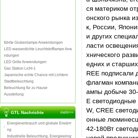
ся материком от
онского рынка и
к, России, Япон
и других специа
führte Grubenlampe Anwendungen
ласти освещения 
LED wasserdichte Leuchtstofflampe Anwe
хнического разв
ndungen
LED Grille Anwendungen
едних и старших
Gas Station Licht-1
REE подписали д
Japanische echte Chance mit Lichtern
флагман компани
Stadtbeleuchtung
Beleuchtung für zu Hause
ампы добыче 30
Ausstellung
E светодиодные 
W, CREE светод
GTL Nachrichte
mehr>>
онные люминесц
Energieverbrauch und globale Erwärmu
42-180Вт светод
ng
Industrielle Beleuchtung, Energieeinspa
новой продукции