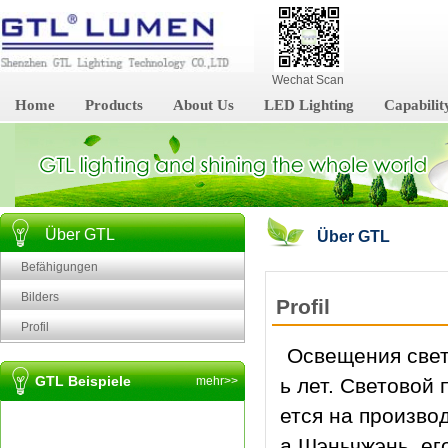
Wechat Scan
Home
Products
About Us
LED Lighting
Capabilit
Über GTL
Über GTL
Befähigungen
Bilders
Profil
Profil
Освещения свет
GTL Beispiele
mehr>>
ь лет. Световой
ется на произво
а Шэньчжэнь, ег