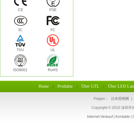
CE
PSE
3C
FC
TVU
UL
ISO9001
RoHS
Home
Produkte
Über GTL
Über LED La
|
|
|
Folgen：
日本照明网
|
Copyright © 2010 深圳
Internet-Verkauf
|
Kontakte
|