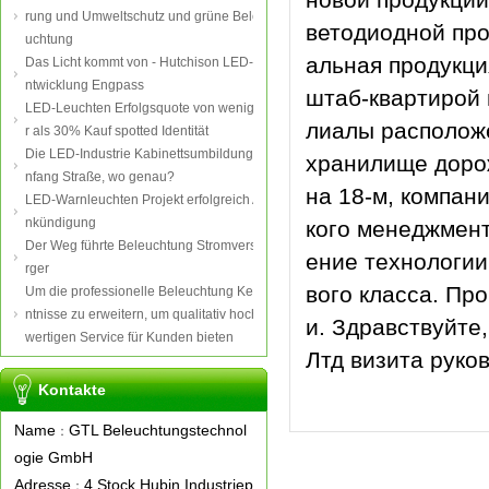
rung und Umweltschutz und grüne Bele
ветодиодной про
uchtung
альная продукци
Das Licht kommt von - Hutchison LED-E
ntwicklung Engpass
штаб-квартирой 
LED-Leuchten Erfolgsquote von wenige
лиалы расположе
r als 30% Kauf spotted Identität
Die LED-Industrie Kabinettsumbildung A
хранилище дорож
nfang Straße, wo genau?
на 18-м, компан
LED-Warnleuchten Projekt erfolgreich A
nkündigung
кого менеджмент
Der Weg führte Beleuchtung Stromverso
ение технологии
rger
вого класса. Пр
Um die professionelle Beleuchtung Ken
ntnisse zu erweitern, um qualitativ hoch
и. Здравствуйте
wertigen Service für Kunden bieten
Лтд визита руко
Kontakte
Name
GTL Beleuchtungstechnol
：
ogie GmbH
Adresse
4.Stock Hubin Industriep
：