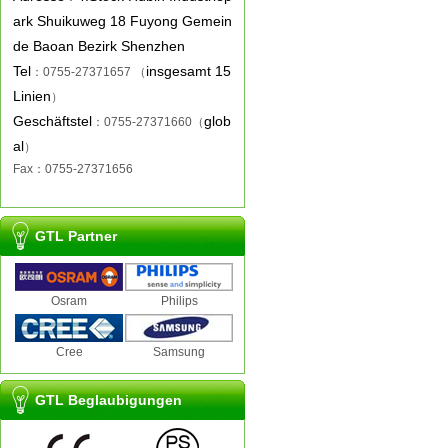
ark Shuikuweg 18 Fuyong Gemein
de Baoan Bezirk Shenzhen
Tel
insgesamt 15
：0755-27371657 （
Linien
）
Geschäftstel
glob
：0755-27371660（
al
）
Fax
：0755-27371656
GTL Partner
Osram
Philips
Cree
Samsung
GTL Beglaubigungen