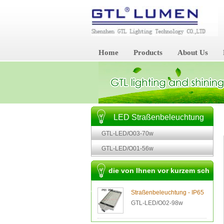
Home
Products
About Us
LED Straßenbeleuchtung
GTL-LED/O03-70w
GTL-LED/O01-56w
die von Ihnen vor kurzem sch
on geschaut
Straßenbeleuchtung - IP65
GTL-LED/O02-98w