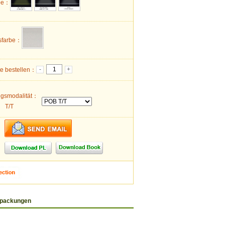
rbe：
sfarbe：
-
+
te bestellen：
ngsmodalität：
T/T
rpackungen