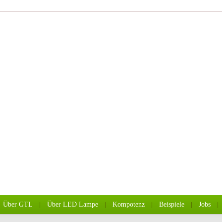
Über GTL
Über LED Lampe
Kompotenz
Beispiele
Jobs
|
|
|
|
|