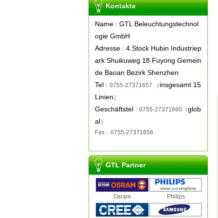
Kontakte
Name
GTL Beleuchtungstechnol
：
ogie GmbH
Adresse
4.Stock Hubin Industriep
：
ark Shuikuweg 18 Fuyong Gemein
de Baoan Bezirk Shenzhen
Tel
insgesamt 15
：0755-27371657 （
Linien
）
Geschäftstel
glob
：0755-27371660（
al
）
Fax
：0755-27371656
GTL Partner
Osram
Philips