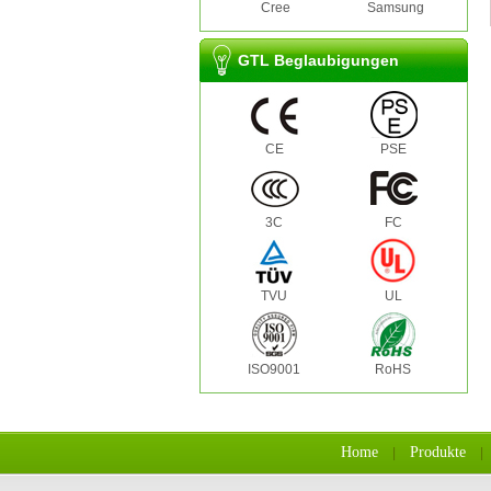
Cree
Samsung
GTL Beglaubigungen
CE
PSE
3C
FC
TVU
UL
ISO9001
RoHS
Home
Produkte
|
|