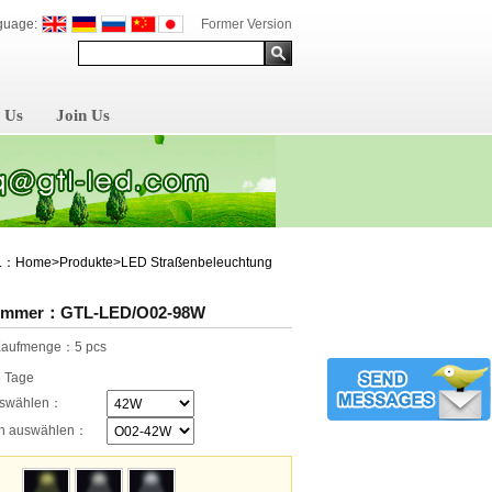
guage:
Former Version
 Us
Join Us
：Home>Produkte>LED Straßenbeleuchtung
nummer：GTL-LED/O02-98W
 Kaufmenge：5 pcs
5 Tage
uswählen：
nen auswählen：