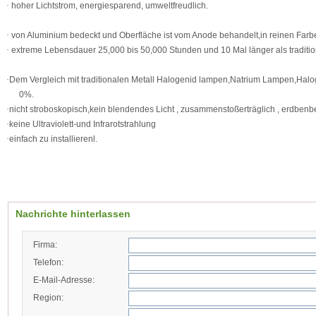
·
hoher Lichtstrom, energiesparend, umweltfreudlich.
·
von Aluminium bedeckt und Oberfl
äche ist vom Anode behandelt,in reinen Farbe
·
extreme Lebensdauer 25,000 bis 50,000 Stunden und 10 Mal länger als traditi
·
Dem Vergleich mit traditionalen Metall Halogenid lampen,Natrium Lampen,Halog
0%.
·
nicht stroboskopisch,kein blendendes Licht , zusammenstoßerträglich , erdbenb
·
keine Ultraviolett-und Infrarotstrahlung
·
einfach zu installierenl.
Nachrichte hinterlassen
Firma:
Telefon:
E-Mail-Adresse:
Region: