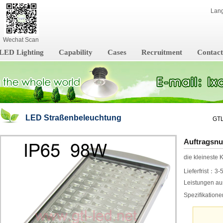
Lan
Wechat Scan
LED Lighting
Capability
Cases
Recruitment
Contact
LED Straßenbeleuchtung
GTL
Auftrags
die kleineste
Lieferfrist：3-
Leistungen a
Spezifikatio