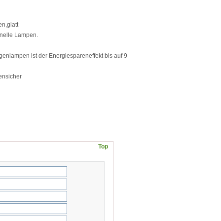
n,glatt
onelle Lampen.
enlampen ist der Energiespareneffekt bis auf 9
ensicher
Top