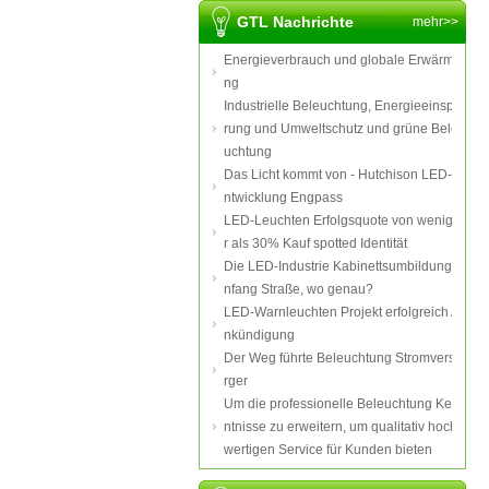
GTL Nachrichte
mehr>>
Energieverbrauch und globale Erwärmu
ng
Industrielle Beleuchtung, Energieeinspa
rung und Umweltschutz und grüne Bele
uchtung
Das Licht kommt von - Hutchison LED-E
ntwicklung Engpass
LED-Leuchten Erfolgsquote von wenige
r als 30% Kauf spotted Identität
Die LED-Industrie Kabinettsumbildung A
nfang Straße, wo genau?
LED-Warnleuchten Projekt erfolgreich A
nkündigung
Der Weg führte Beleuchtung Stromverso
rger
Um die professionelle Beleuchtung Ken
ntnisse zu erweitern, um qualitativ hoch
wertigen Service für Kunden bieten